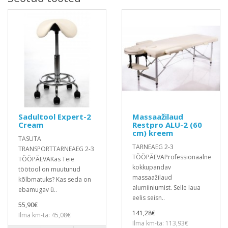
Sadultool Expert-2
Massaažilaud
Cream
Restpro ALU-2 (60
cm) kreem
TASUTA
TARNEAEG 2-3
TRANSPORTTARNEAEG 2-3
TÖÖPÄEVAProfessionaalne
TÖÖPÄEVAKas Teie
kokkupandav
töötool on muutunud
massaažilaud
kõlbmatuks? Kas seda on
alumiiniumist. Selle laua
ebamugav ü..
eelis seisn..
55,90€
141,28€
Ilma km-ta: 45,08€
Ilma km-ta: 113,93€