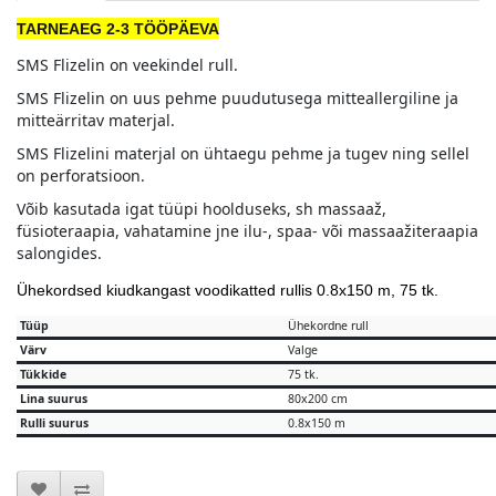
TARNEAEG 2-3 TÖÖPÄEVA
SMS Flizelin on veekindel rull.
SMS Flizelin on uus pehme puudutusega mitteallergiline ja
mitteärritav materjal.
SMS Flizelini materjal on ühtaegu pehme ja tugev ning sellel
on perforatsioon.
Võib kasutada igat tüüpi hoolduseks, sh massaaž,
füsioteraapia, vahatamine jne ilu-, spaa- või massaažiteraapia
salongides.
Ühekordsed kiudkangast voodikatted rullis 0.8x150 m, 75 tk.
Tüüp
Ühekordne rull
Värv
Valge
Tükkide
75 tk.
Lina suurus
80x200 cm
Rulli suurus
0.8x150 m