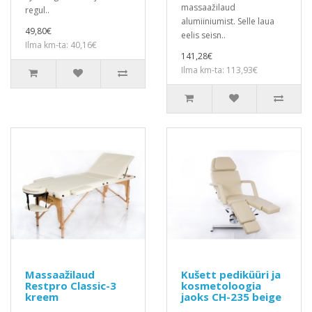
massaažilaud
regul..
alumiiniumist. Selle laua
49,80€
eelis seisn..
Ilma km-ta: 40,16€
141,28€
Ilma km-ta: 113,93€
Massaažilaud
Kušett pediküüri ja
Restpro Classic-3
kosmetoloogia
kreem
jaoks CH-235 beige