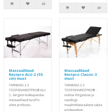
Massaažilaud
Massaažilaud
Restpro ALU-2 (55
Restpro Classic-3
cm) must
must
TARNEAEG 2-3
TARNEAEG 2-3
TÖÖPÄEVARESTPRO® ALU
TÖÖPÄEVARESTPRO® -
2 - kergeim kokkupandav
imelise lõõgastuse ja
massaažilaud turul!Te
naudingu
olete professio..
maailm!Naturaalsest saksa
pöökpuidust..