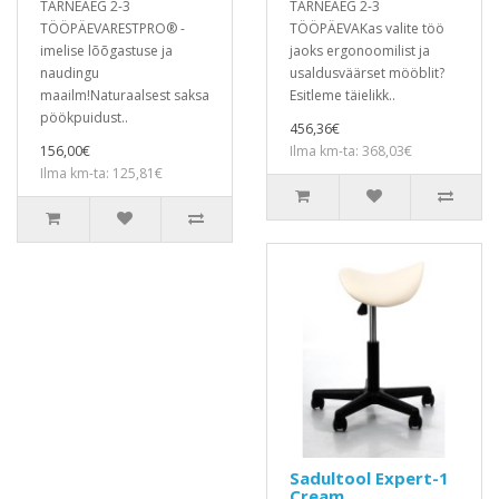
TARNEAEG 2-3
TARNEAEG 2-3
TÖÖPÄEVARESTPRO® -
TÖÖPÄEVAKas valite töö
imelise lõõgastuse ja
jaoks ergonoomilist ja
naudingu
usaldusväärset mööblit?
maailm!Naturaalsest saksa
Esitleme täielikk..
pöökpuidust..
456,36€
156,00€
Ilma km-ta: 368,03€
Ilma km-ta: 125,81€
Sadultool Expert-1
Cream