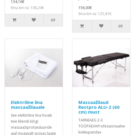
134,16€
Ilma km-ta: 108,20€
156,00€
Ilma km-ta: 125,81€
Elektriline lina
Massaažilaud
massaažilauale
Restpro ALU-2 (60
cm) must
See elektriline lina hoiab
TARNEAEG 2-3
teie kliendi kõigi
TÖÖPÄEVAProfessionaalne
massaažiprotseduuride
kokkupandav
ajal mugavalt soojas.Saate