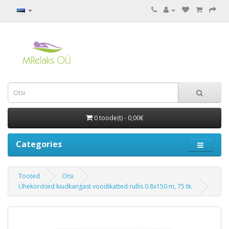
0 toode(t) - 0,00€
Categories
Tooted
Otsi
Ühekordsed kiudkangast voodikatted rullis 0.8x150 m, 75 tk.