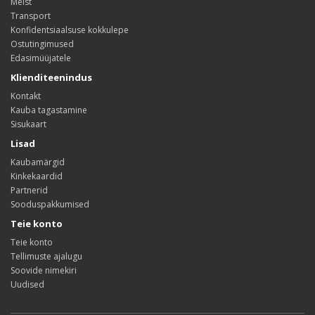
Meist
Transport
Konfidentsiaalsuse kokkulepe
Ostutingimused
Edasimüüjatele
Klienditeenindus
Kontakt
Kauba tagastamine
Sisukaart
Lisad
Kaubamärgid
Kinkekaardid
Partnerid
Sooduspakkumised
Teie konto
Teie konto
Tellimuste ajalugu
Soovide nimekiri
Uudised