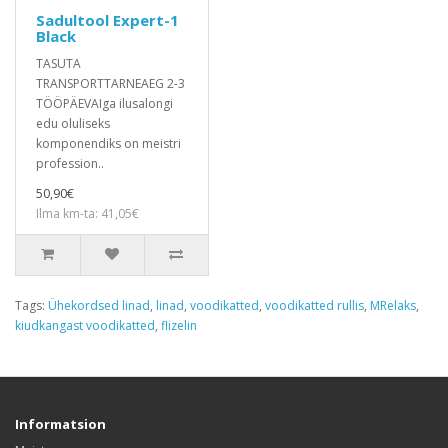
Sadultool Expert-1
Black
TASUTA
TRANSPORTTARNEAEG 2-3
TÖÖPÄEVAIga ilusalongi
edu oluliseks
komponendiks on meistri
profession..
50,90€
Ilma km-ta: 41,05€
Tags:
Ühekordsed linad
,
linad
,
voodikatted
,
voodikatted rullis
,
MRelaks
,
kiudkangast voodikatted
,
flizelin
Informatsion