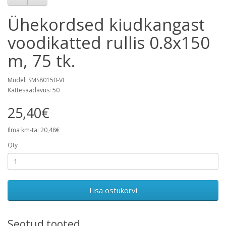
Ühekordsed kiudkangast
voodikatted rullis 0.8x150
m, 75 tk.
Mudel: SMS80150-VL
Kättesaadavus: 50
25,40€
Ilma km-ta: 20,48€
Qty
Lisa ostukorvi
Seotud tooted